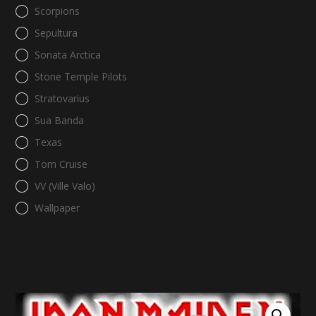
Scorpions
Sepultura
Sonata Arctica
Stone Temple Pilots
Stratovarius
Sua Banda
Texas
Tom Cruise
VV (Ville Valo)
Wallpaper