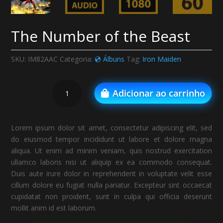
The Number of the Beast
SKU:
IM82AAC
Categoria:
💿 Álbuns
Tag:
Iron Maiden
The
Adicionar ao carrinho
Number
of
the
Lorem ipsum dolor sit amet, consectetur adipiscing elit, sed
Beast
do eiusmod tempor incididunt ut labore et dolore magna
quantidade
aliqua. Ut enim ad minim veniam, quis nostrud exercitation
ullamco laboris nisi ut aliquip ex ea commodo consequat.
Duis aute irure dolor in reprehenderit in voluptate velit esse
cillum dolore eu fugiat nulla pariatur. Excepteur sint occaecat
cupidatat non proident, sunt in culpa qui officia deserunt
mollit anim id est laborum.