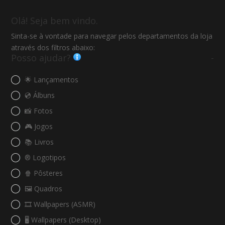
Olá! Seja bem vindo.
Sinta-se à vontade para navegar pelos departamentos da loja
através dos filtros abaixo:
Posso ajudar?
-
🌟 Lançamentos
💿 Álbuns
📸 Fotos
🎮 Jogos
📚 Livros
®️ Logotipos
🍿 Pôsteres
🖼️ Quadros
🎞️ Wallpapers (ASMR)
🖥️ Wallpapers (Desktop)