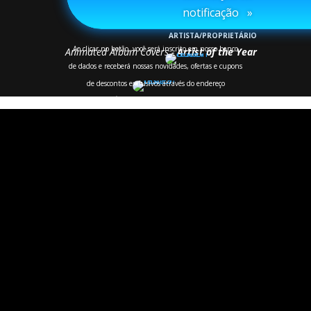
notificação⠀»
-
MANZON
, Bruno Carvalho.
ARTISTA/PROPRIETÁRIO
Ao clicar no botão, você será inscrito em nosso banco
Animated Album Covers -
Artist of the Year
de dados e receberá nossas novidades, ofertas e cupons
de descontos exclusivos através do endereço
cadastrado. É necessário possuir um e-mail válido.