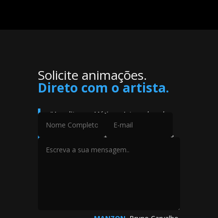
Solicite animações.
Direto com o artista.
"
Acredito que Música e Arte andam de
mãos dadas. Uma música não deve ser
nem limitar-se apenas a um conjunto de
sons, mas deve ser, também, uma rica e
estimulante experiência audiovisual.
Nossos fãs merecem a melhor versão do
nosso trabalho.
"