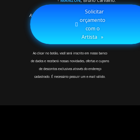
-
MANZON
, Bruno Carvalho.
ARTISTA/PROPRIETÁRIO
⠀Solicitar
Animated Album Covers -
Artist of the Year
orçamento
com o
Artista⠀»
Ao clicar no botão, você será inscrito em nosso banco
de dados e receberá nossas novidades, ofertas e cupons
de descontos exclusivos através do endereço
cadastrado. É necessário possuir um e-mail válido.