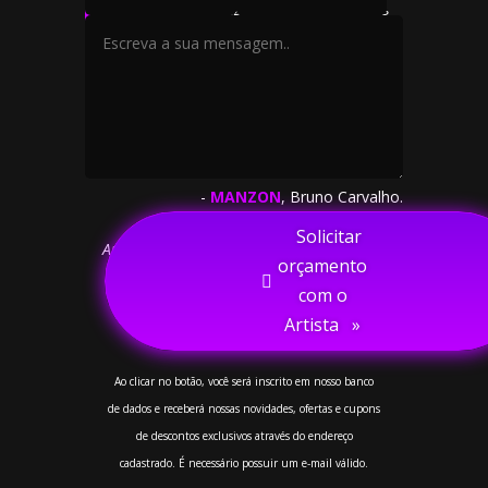
nem limitar-se apenas a um conjunto de
sons, mas deve ser, também, uma rica e
estimulante experiência audiovisual.
Nossos fãs merecem a melhor versão do
nosso trabalho.
"
-
MANZON
, Bruno Carvalho.
ARTISTA/PROPRIETÁRIO
⠀Solicitar
Animated Album Covers -
Artist of the Year
orçamento
com o
Artista⠀»
Ao clicar no botão, você será inscrito em nosso banco
de dados e receberá nossas novidades, ofertas e cupons
de descontos exclusivos através do endereço
cadastrado. É necessário possuir um e-mail válido.