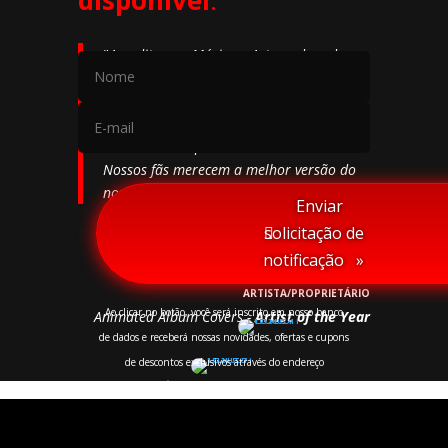
"
Acredito que Música e Arte andam de
mãos dadas. Uma música não deve ser
nem limitar-se apenas a um conjunto de
sons, mas deve ser, também, uma rica e
estimulante experiência audiovisual.
Nossos fãs merecem a melhor versão do
nosso trabalho.
"
⠀Enviar
solicitação de
notificação⠀»
-
MANZON
, Bruno Carvalho.
ARTISTA/PROPRIETÁRIO
Ao clicar no botão, você será inscrito em nosso banco
Animated Album Covers -
Artist of the Year
de dados e receberá nossas novidades, ofertas e cupons
de descontos exclusivos através do endereço
cadastrado. É necessário possuir um e-mail válido.