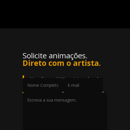
Solicite animações.
Direto com o artista.
"
Acredito que Música e Arte andam de
mãos dadas. Uma música não deve ser
nem limitar-se apenas a um conjunto de
sons, mas deve ser, também, uma rica e
estimulante experiência audiovisual.
Nossos fãs merecem a melhor versão do
nosso trabalho.
"