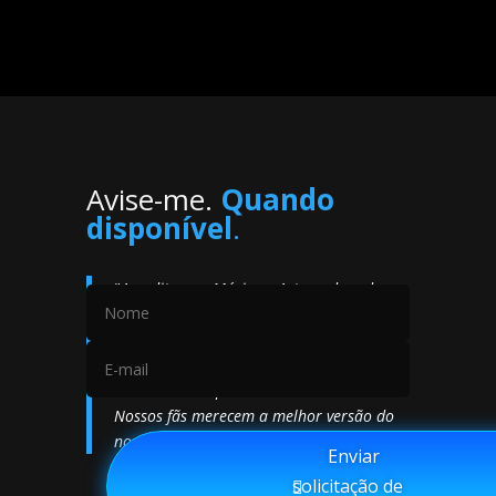
Avise-me.
Quando
disponível
.
"
Acredito que Música e Arte andam de
mãos dadas. Uma música não deve ser
nem limitar-se apenas a um conjunto de
sons, mas deve ser, também, uma rica e
estimulante experiência audiovisual.
Nossos fãs merecem a melhor versão do
nosso trabalho.
"
⠀Enviar
solicitação de