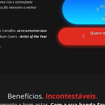
uma rica e estimulante
or
sos fãs merecem a melhor
A
o Carvalho.
ARTISTA/PROPRIETÁRIO
⠀Quero me
lbum Covers -
Artist of the Year
Benefícios.
Incontestáveis.
amento e bem-estar.
Com a sua banda fav