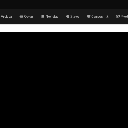
 Artista
🖼️ Obras
📰 Notícias
🟢 Store
🎓 Cursos
📦 Pro