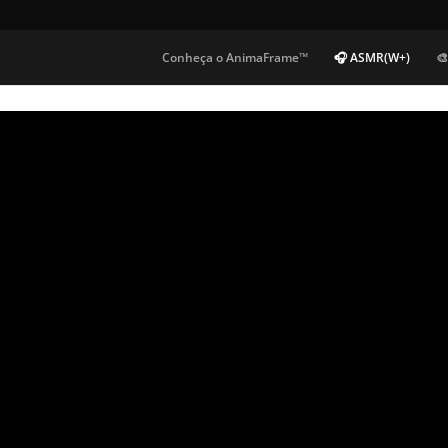
Conheça o AnimaFrame™
🎧 ASMR(W+)
🎨