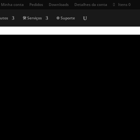
Minha conta
Pedidos
Downloads
Detalhes da conta
Itens 0
dutos
🛠️ Serviços
⚙️ Suporte