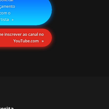
çamento
com o
rtista⠀»
 inscrever ao canal no
YouTube.com⠀»
orita.