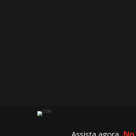
Assista agora.
No