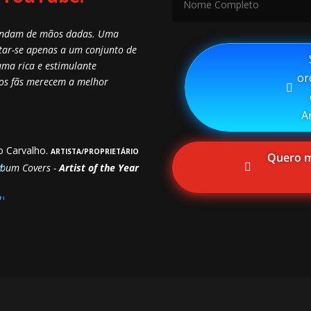
 andam de mãos dadas. Uma
tar-se apenas a um conjunto de
⠀S
uma rica e estimulante
or
sos fãs merecem a melhor
A
o Carvalho.
ARTISTA/PROPRIETÁRIO
⠀Quero me
lbum Covers -
Artist of the Year