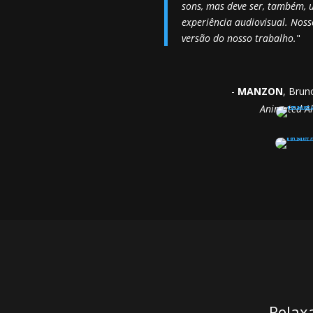
sons, mas deve ser, também, 
experiência audiovisual. Nos
versão do nosso trabalho.
"
-
MANZON
, Brun
Animated A
Relax