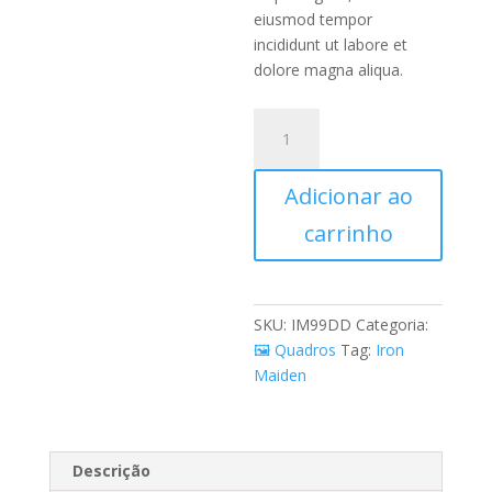
eiusmod tempor
incididunt ut labore et
dolore magna aliqua.
AnimaFrame®
Studio
-
Adicionar ao
Iron
Maiden
carrinho
quantidade
SKU:
IM99DD
Categoria:
🖼️ Quadros
Tag:
Iron
Maiden
Descrição