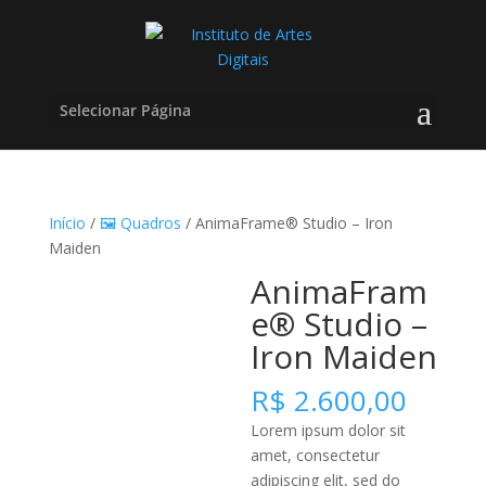
Selecionar Página
Início
/
🖼️ Quadros
/ AnimaFrame® Studio – Iron
Maiden
AnimaFram
e® Studio –
Iron Maiden
R$
2.600,00
Lorem ipsum dolor sit
amet, consectetur
adipiscing elit, sed do