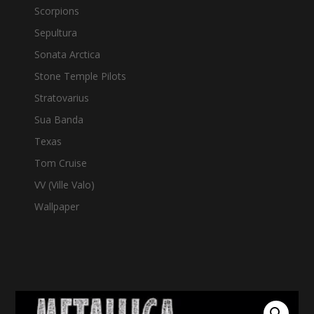
Scorpions
Sepultura
Sonata Arctica
Stone Temple Pilots
Stratovarius
Sua Banda
Texas
Tom Cruise
VV (Ville Valo)
Wallpaper