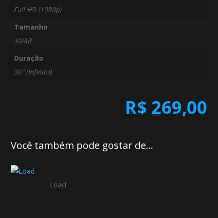
Full HD (1080p)
Tamanho
30MB
Duração
30" (Infinito)
R$
269,00
Você também pode gostar de…
Load