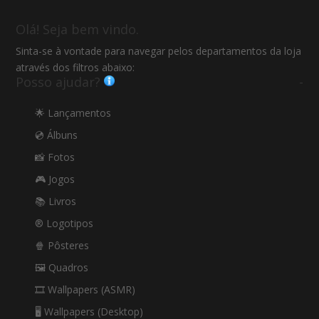
Olá! Seja bem vindo.
Sinta-se à vontade para navegar pelos departamentos da loja
através dos filtros abaixo:
Posso ajudar?
-
🌟 Lançamentos
💿 Álbuns
📸 Fotos
🎮 Jogos
📚 Livros
®️ Logotipos
🍿 Pôsteres
🖼️ Quadros
🎞️ Wallpapers (ASMR)
🖥️ Wallpapers (Desktop)