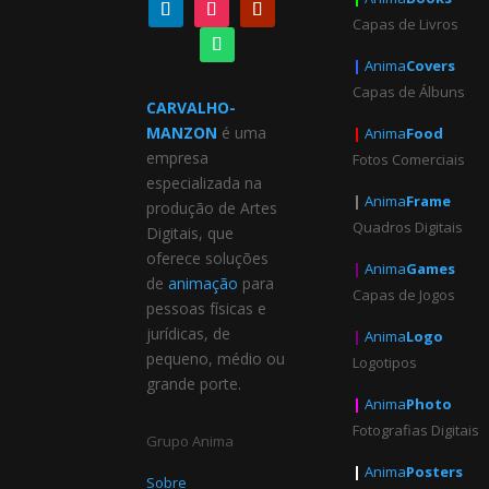
Capas de Livros
|
Anima
Covers
Capas de Álbuns
CARVALHO-
MANZON
é uma
|
Anima
Food
empresa
Fotos Comerciais
especializada na
|
Anima
Frame
produção de Artes
Quadros Digitais
Digitais, que
oferece soluções
|
Anima
Games
de
animação
para
Capas de Jogos
pessoas físicas e
jurídicas, de
|
Anima
Logo
pequeno, médio ou
Logotipos
grande porte.
|
Anima
Photo
Fotografias Digitais
Grupo Anima
|
Anima
Posters
Sobre