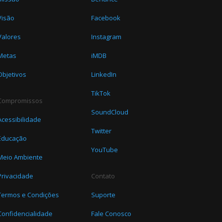
Visão
Facebook
Valores
Instagram
Metas
iMDB
Objetivos
LinkedIn
TikTok
Compromissos
SoundCloud
Acessibilidade
Twitter
Educação
YouTube
Meio Ambiente
Privacidade
Contato
Termos e Condições
Suporte
Confidencialidade
Fale Conosco