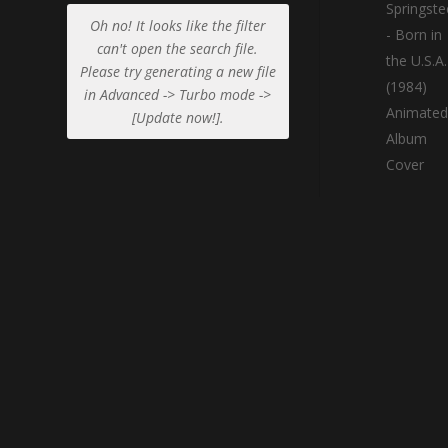
Oh no! It looks like the filter
can't open the search file.
Please try generating a new file
in Advanced -> Turbo mode ->
[Update now!].