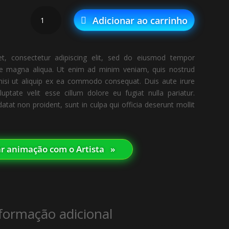
Born
Adicionar ao carrinho
in
the
U.S.A.
, consectetur adipiscing elit, sed do eiusmod tempor
quantidade
ore magna aliqua. Ut enim ad minim veniam, quis nostrud
 nisi ut aliquip ex ea commodo consequat. Duis aute irure
luptate velit esse cillum dolore eu fugiat nulla pariatur.
atat non proident, sunt in culpa qui officia deserunt mollit
tar animação com o Artista⠀»
formação adicional