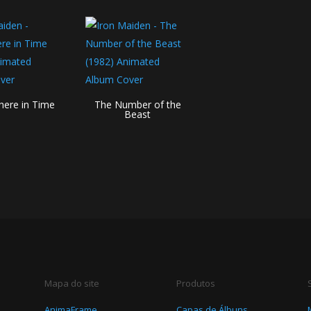
ere in Time
The Number of the
Beast
Mapa do site
Produtos
AnimaFrame
Capas de Álbuns