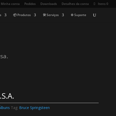
Minha conta
Pedidos
Downloads
Detalhes da conta
Itens 0
s
📦 Produtos
🛠️ Serviços
⚙️ Suporte
sa.
.S.A.
Álbuns
Tag:
Bruce Springsteen