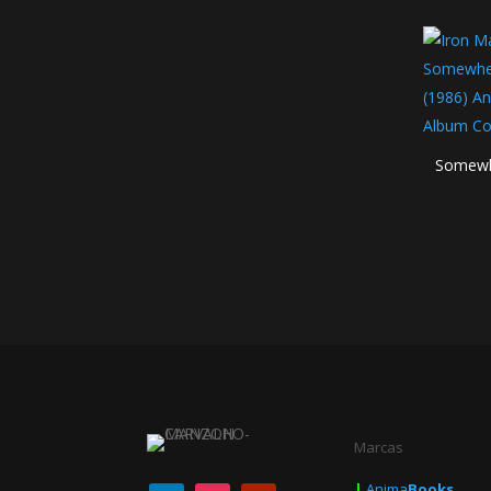
Somewh
Marcas
|
Anima
Books