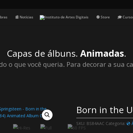
Obras
📰 Notícias
🟢 Store
🎓 Curso
Capas de álbuns.
Animadas
.
do o que você queria. Para decorar a sua ca
Born in the U
SKU:
BS84AAC
Categoria:
💿 