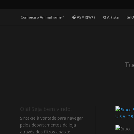
Conheça o AnimaFrame™
🎧 ASMR(W+)
🎨 Artista
🖼️ 
Tu
Olá! Seja bem vindo.
Sinta-se à vontade para navegar
pelos departamentos da loja
através dos filtros abaixo: