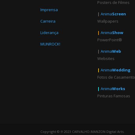
Posters de Filmes
Imprensa
|
Anima
Screen
Wallpapers
Carreira
|
Anima
Show
Liderança
PowerPoint®
MUNROCK!
|
Anima
Web
Websites
|
Anima
Wedding
Fotos de Casament
|
Anima
Works
Pinturas Famosas
Copyright © ℗ 2023 CARVALHO-MANZON Digital Arts.