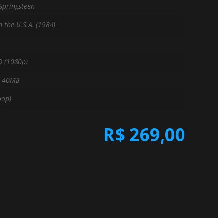
Springsteen
n the U.S.A. (1984)
D (1080p)
. 40MB
oop)
R$
269,00