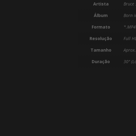
Artista
Bruce 
Álbum
Born i
Formato
*.MP4
Resolução
Full H
Tamanho
Aprox
Duração
30" (L