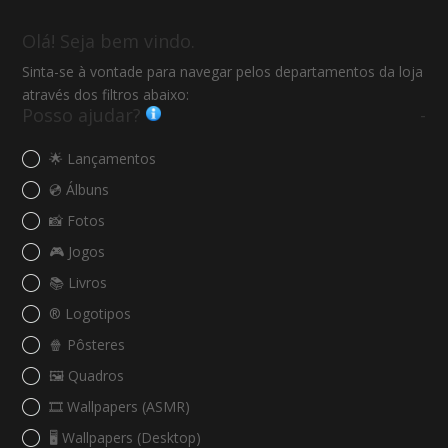
Olá! Seja bem vindo.
Sinta-se à vontade para navegar pelos departamentos da loja
através dos filtros abaixo:
Posso ajudar?
-
🌟 Lançamentos
💿 Álbuns
📸 Fotos
🎮 Jogos
📚 Livros
®️ Logotipos
🍿 Pôsteres
🖼️ Quadros
🎞️ Wallpapers (ASMR)
🖥️ Wallpapers (Desktop)