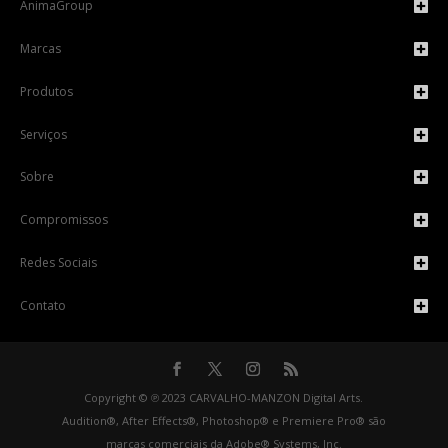
AnimaGroup
Marcas
Produtos
Serviços
Sobre
Compromissos
Redes Sociais
Contato
Copyright © ℗ 2023 CARVALHO-MANZON Digital Arts.
Audition®, After Effects®, Photoshop® e Premiere Pro® são
marcas comerciais da Adobe® Systems, Inc.