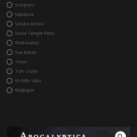
Scorpions
Sepultura
Sonata Arctica
Stone Temple Pilots
Stratovarius
Sua Banda
Texas
Tom Cruise
VV (Ville Valo)
Wallpaper