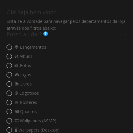
Olá! Seja bem vindo.
Sinta-se à vontade para navegar pelos departamentos da loja
através dos filtros abaixo:
Posso ajudar?
-
🌟 Lançamentos
💿 Álbuns
📸 Fotos
🎮 Jogos
📚 Livros
®️ Logotipos
🍿 Pôsteres
🖼️ Quadros
🎞️ Wallpapers (ASMR)
🖥️ Wallpapers (Desktop)