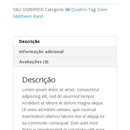
Matthews
SKU:
DMB99DD
Categoria:
🖼️ Quadros
Tag:
Dave
Band
Matthews Band
quantidade
Descrição
Informação adicional
Avaliações (0)
Descrição
Lorem ipsum dolor sit amet, consectetur
adipiscing elit, sed do eiusmod tempor
incididunt ut labore et dolore magna aliqua.
Ut enim ad minim veniam, quis nostrud
exercitation ullamco laboris nisi ut aliquip ex
ea commodo consequat. Duis aute irure
dolor in reprehenderit in voluptate velit esse