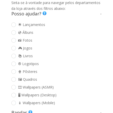
Sinta-se à vontade para navegar pelos departamentos
da loja através dos filtros abaixo:
Posso ajudar?
-
🌟 Lançamentos
💿 Álbuns
📸 Fotos
🎮 Jogos
📚 Livros
®️ Logotipos
🍿 Pôsteres
🖼️ Quadros
🎞️ Wallpapers (ASMR)
🖥️ Wallpapers (Desktop)
📱 Wallpapers (Mobile)
Bandas
-