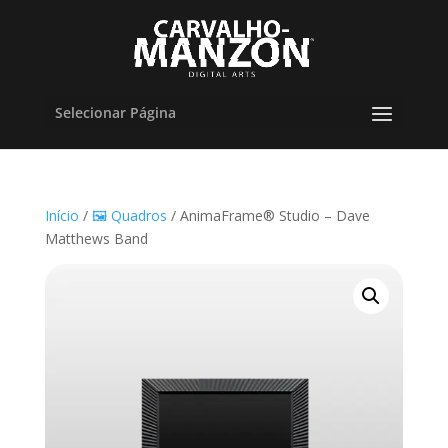
Selecionar Página
Início
/
🖼️ Quadros
/ AnimaFrame® Studio – Dave
Matthews Band