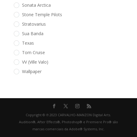
Sonata Arctica
Stone Temple Pilots
Stratovarius
Sua Banda
Texas
Tom Cruise
VV (Ville Valo)
Wallpaper
Copyright © ℗ 2023 CARVALHO-MANZON Digital Arts.
Audition®, After Effects®, Photoshop® e Premiere Pro® são
marcas comerciais da Adobe® Systems, Inc.