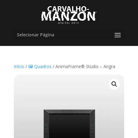
Selecionar Página
Início
/
🖼️ Quadros
/ AnimaFrame® Studio – Angra