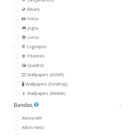
💿 Álbuns
📸 Fotos
🎮 Jogos
📚 Livros
®️ Logotipos
🍿 Pôsteres
🖼️ Quadros
🎞️ Wallpapers (ASMR)
🖥️ Wallpapers (Desktop)
📱 Wallpapers (Mobile)
Bandas
-
Aerosmith
Ailton Neto