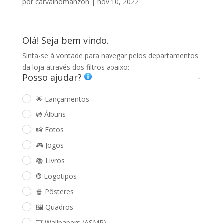
por
carvalhomanzon
|
nov 10, 2022
Olá! Seja bem vindo.
Sinta-se à vontade para navegar pelos departamentos
da loja através dos filtros abaixo:
Posso ajudar?
-
🌟 Lançamentos
💿 Álbuns
📸 Fotos
🎮 Jogos
📚 Livros
®️ Logotipos
🍿 Pôsteres
🖼️ Quadros
🎞️ Wallpapers (ASMR)