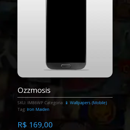
Ozzmosis
SKU:
IM86WP
Categoria:
📱 Wallpapers (Mobile)
Tag:
Iron Maiden
R$
169,00