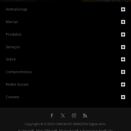
AnimaGroup
Marcas
Produtos
Serviços
Sobre
Compromissos
Redes Sociais
Contato
Copyright © ℗ 2023 CARVALHO-MANZON Digital Arts.
Audition®, After Effects®, Photoshop® e Premiere Pro® são