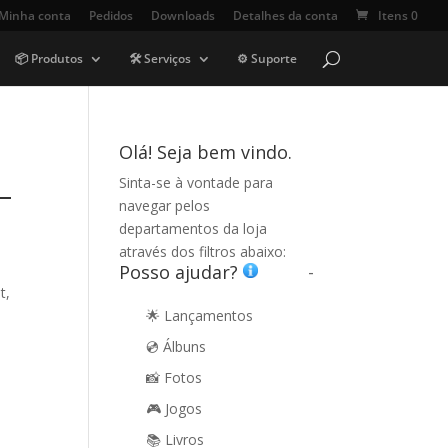
Minha conta
Pedidos
Downloads
Detalhes da conta
Itens 0
📦 Produtos
🛠️ Serviços
⚙️ Suporte
Olá! Seja bem vindo.
Sinta-se à vontade para
–
navegar pelos
departamentos da loja
através dos filtros abaixo:
Posso ajudar?
-
t,
🌟 Lançamentos
💿 Álbuns
📸 Fotos
🎮 Jogos
📚 Livros