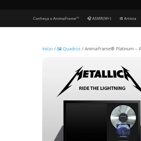
Conheça o AnimaFrame™
🎧 ASMR(W+)
🎨 Artista
Início
/
🖼️ Quadros
/ AnimaFrame® Platinum – Ri