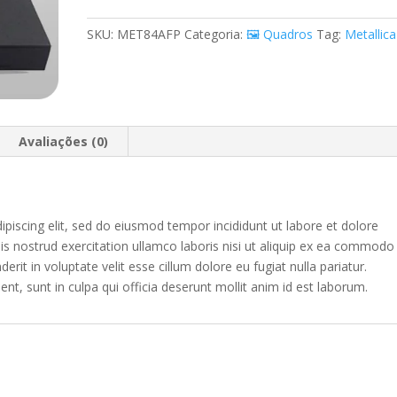
Ride
the
SKU:
MET84AFP
Categoria:
🖼️ Quadros
Tag:
Metallica
Lightning
quantidade
Avaliações (0)
piscing elit, sed do eiusmod tempor incididunt ut labore et dolore
s nostrud exercitation ullamco laboris nisi ut aliquip ex ea commodo
erit in voluptate velit esse cillum dolore eu fugiat nulla pariatur.
nt, sunt in culpa qui officia deserunt mollit anim id est laborum.