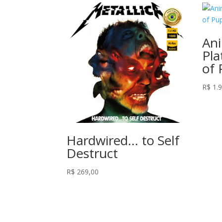
An
Pla
of 
R$
1.9
Hardwired… to Self
Destruct
R$
269,00