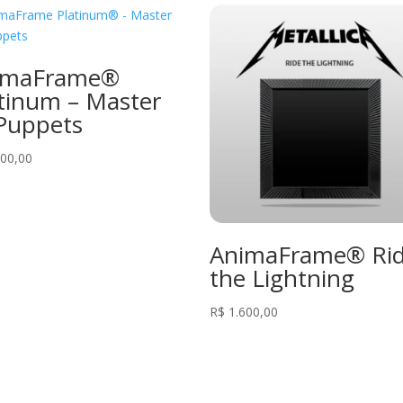
imaFrame®
tinum – Master
Puppets
00,00
AnimaFrame® Ri
the Lightning
R$
1.600,00