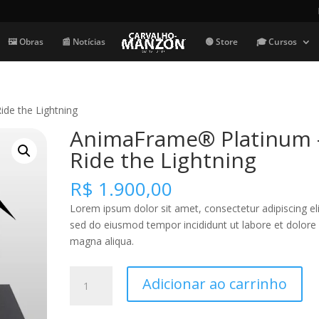
🖼️ Obras
📰 Notícias
🟢 Store
🎓 Cursos
de the Lightning
AnimaFrame® Platinum 
Ride the Lightning
R$
1.900,00
Lorem ipsum dolor sit amet, consectetur adipiscing eli
sed do eiusmod tempor incididunt ut labore et dolore
magna aliqua.
AnimaFrame®
Adicionar ao carrinho
Platinum
-