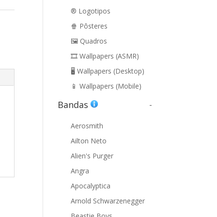
®️ Logotipos
🍿 Pôsteres
🖼️ Quadros
🎞️ Wallpapers (ASMR)
🖥️ Wallpapers (Desktop)
📱 Wallpapers (Mobile)
Bandas
-
Aerosmith
Ailton Neto
Alien's Purger
Angra
Apocalyptica
Arnold Schwarzenegger
Beastie Boys