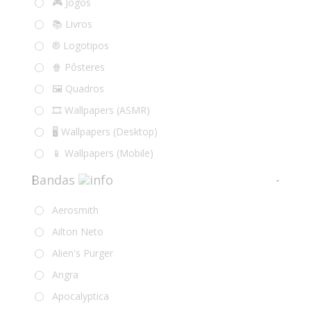
🎮 Jogos
📚 Livros
®️ Logotipos
🍿 Pôsteres
🖼️ Quadros
🎞️ Wallpapers (ASMR)
🖥️ Wallpapers (Desktop)
📱 Wallpapers (Mobile)
Bandas
-
Aerosmith
Ailton Neto
Alien's Purger
Angra
Apocalyptica