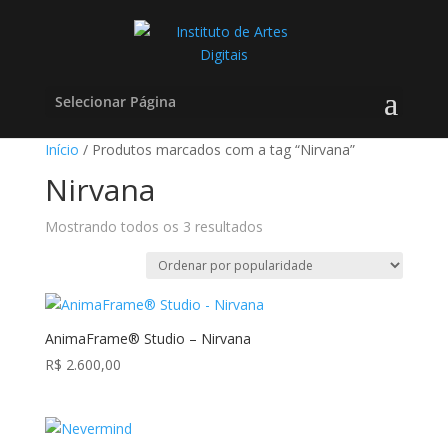
Selecionar Página
Início
/ Produtos marcados com a tag “Nirvana”
Nirvana
Classificado
Mostrando todos os 3 resultados
por
popularidade
AnimaFrame® Studio – Nirvana
R$
2.600,00