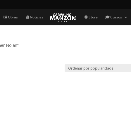
🖼️ Obras
📰 Notícias
🟢 Store
🎓 Cursos
her Nolan”