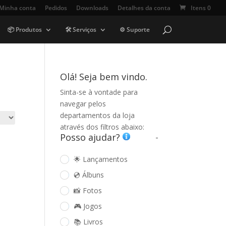
Minha conta
Pedidos
Downloads
Detalhes da conta
Itens 0
📦 Produtos
🛠️ Serviços
⚙️ Suporte
Olá! Seja bem vindo.
Sinta-se à vontade para
navegar pelos
departamentos da loja
através dos filtros abaixo:
Posso ajudar?
-
🌟 Lançamentos
💿 Álbuns
📸 Fotos
🎮 Jogos
📚 Livros