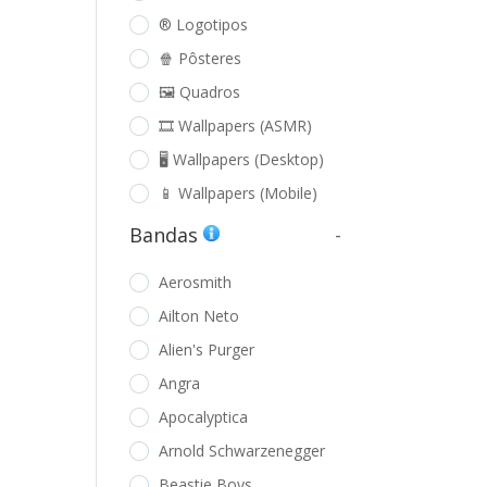
®️ Logotipos
🍿 Pôsteres
🖼️ Quadros
🎞️ Wallpapers (ASMR)
🖥️ Wallpapers (Desktop)
📱 Wallpapers (Mobile)
Bandas
-
Aerosmith
Ailton Neto
Alien's Purger
Angra
Apocalyptica
Arnold Schwarzenegger
Beastie Boys