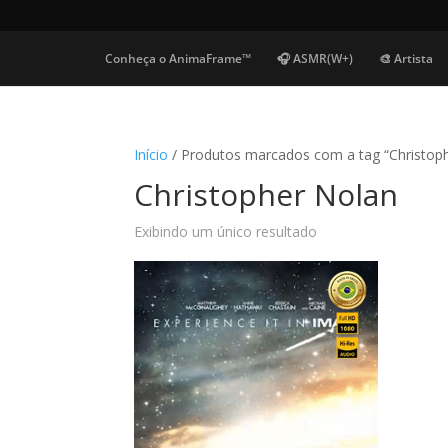
Conheça o AnimaFrame™
🎧 ASMR(W+)
🎨 Artista
Início
/ Produtos marcados com a tag “Christop
Christopher Nolan
Exibindo um único resultado