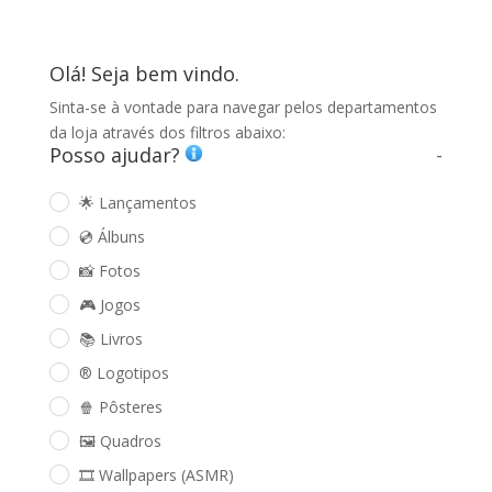
Olá! Seja bem vindo.
Sinta-se à vontade para navegar pelos departamentos
da loja através dos filtros abaixo:
Posso ajudar?
-
🌟 Lançamentos
💿 Álbuns
📸 Fotos
🎮 Jogos
📚 Livros
®️ Logotipos
🍿 Pôsteres
🖼️ Quadros
🎞️ Wallpapers (ASMR)